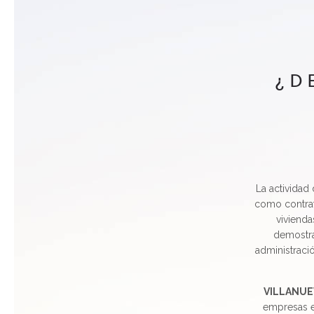
¿D
La actividad
como contrat
vivienda
demostra
administraci
VILLANUE
empresas es