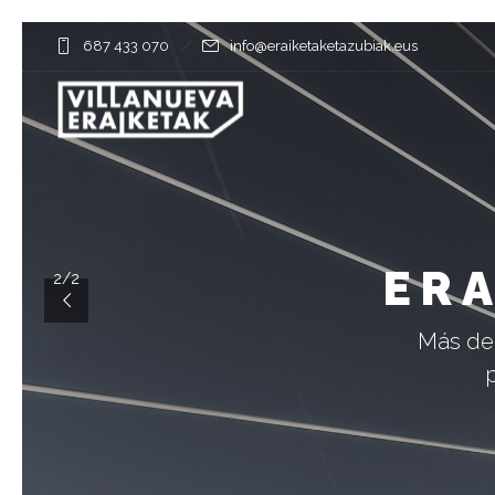
687 433 070
info@eraiketaketazubiak.eus
ERA
2/2
Más de 
p