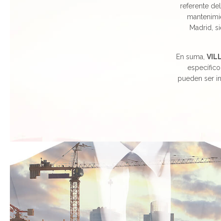
referente del
mantenimie
Madrid, s
En suma,
VIL
específico
pueden ser in