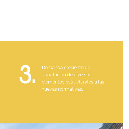
3.
Demanda creciente de
adaptación de diversos
elementos estructurales a las
nuevas normativas.