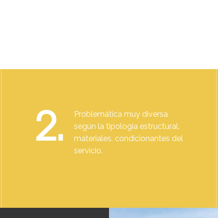
2.
Problemática muy diversa
según la tipología estructural,
materiales, condicionantes del
servicio.