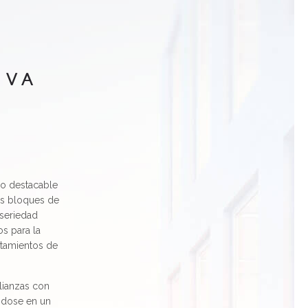
EVA
do destacable
os bloques de
 seriedad
s para la
ntamientos de
alianzas con
éndose en un