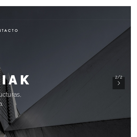
NTACTO
BIAK
2/2
ucturas,
a.