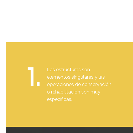
1.
Las estructuras son
elementos singulares y las
operaciones de conservación
o rehabilitación son muy
específicas.