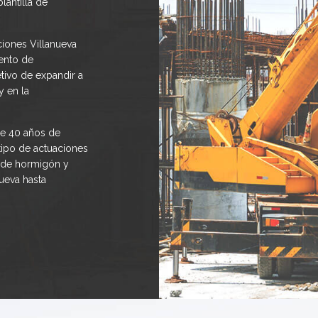
lantilla de
iones Villanueva
ento de
ivo de expandir a
y en la
e 40 años de
tipo de actuaciones
s de hormigón y
ueva hasta